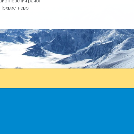
вистневский район
. Похвистнево