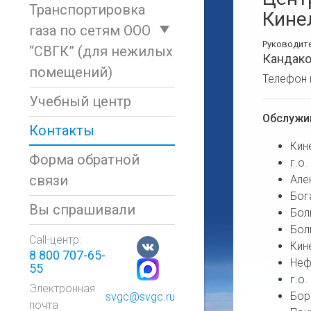
Транспортировка
Кине
газа по сетям ООО
Руководит
“СВГК” (для нежилых
Кандако
помещений)
Телефон 
Учебный центр
Обслужи
Контакты
Кин
Форма обратной
г.о.
связи
Але
Бог
Вы спрашивали
Бол
Бол
Call-центр:
Кин
8 800 707-65-
Неф
55
г.о
Электронная
Бор
svgc@svgc.ru
почта