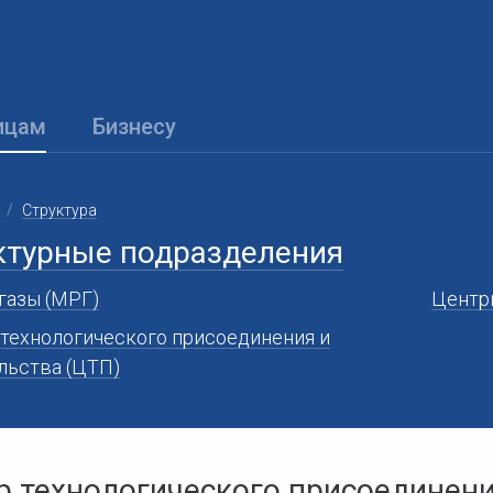
ицам
Бизнесу
Структура
ктурные подразделения
азы (МРГ)
Центр
технологического присоединения и
льства (ЦТП)
р технологического присоединени