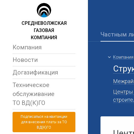
СРЕДНЕВОЛЖСКАЯ
ГАЗОВАЯ
Частным л
КОМПАНИЯ
Компания
Компания
Новости
Стру
Догазификация
Межрайг
Техническое
Центры 
обслуживание
строите
ТО ВД(К)ГО
Подписаться на квитанции
для внесения платы за ТО
ВД(К)ГО
Цент