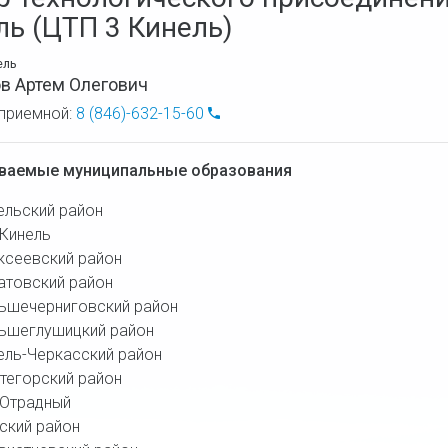
ль (ЦТП 3 Кинель)
ель
в Артем Олегович
приемной:
8 (846)-632-15-60
ваемые муниципальные образования
ельский район
 Кинель
ксеевский район
атовский район
ьшечерниговский район
ьшеглушицкий район
ель-Черкасский район
тегорский район
. Отрадный
ский район