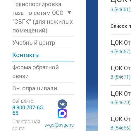
Транспортировка
8 (84661)
газа по сетям ООО
“СВГК” (для нежилых
Список 
помещений)
Учебный центр
ЦОК От
8 (84667)
Контакты
Форма обратной
ЦОК От
связи
8 (84671)
Вы спрашивали
ЦОК От
Call-центр:
8 (84670)
8 800 707-65-
55
ЦОК От
Электронная
svgc@svgc.ru
8 (84666)
почта