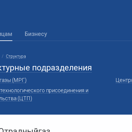
ицам
Бизнесу
Структура
ктурные подразделения
азы (МРГ)
Центр
технологического присоединения и
льства (ЦТП)
Отрадныйгаз