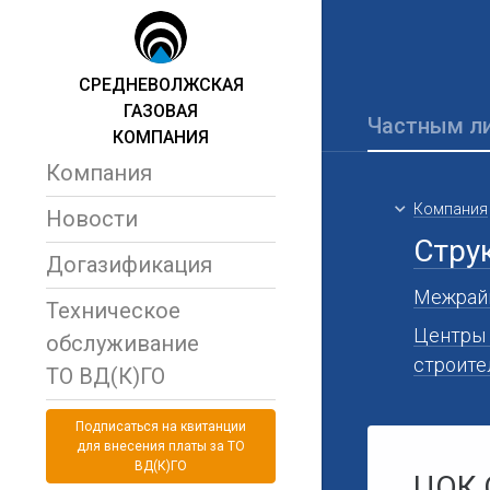
СРЕДНЕВОЛЖСКАЯ
ГАЗОВАЯ
Частным л
КОМПАНИЯ
Компания
Компания
Новости
Стру
Догазификация
Межрайг
Техническое
Центры 
обслуживание
строите
ТО ВД(К)ГО
Подписаться на квитанции
для внесения платы за ТО
ВД(К)ГО
ЦОК 