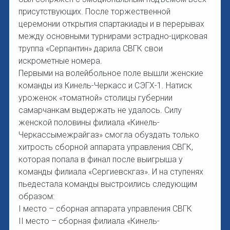
присутствующих. После торжественной
церемонии открытия спартакиады и в перерывах
между основными турнирами эстрадно-цирковая
труппа «Серпантин» дарила СВГК свои
искрометные номера.
Первыми на волейбольное поле вышли женские
команды из Кинель-Черкасс и СЭГХ-1. Натиск
уроженок «томатной» столицы губернии
самарчанкам выдержать не удалось. Силу
женской половины филиала «Кинель-
Черкассымежрайгаз» смогла обуздать только
хитрость сборной аппарата управления СВГК,
которая попала в финал после выигрыша у
команды филиала «Сергиевскгаз». И на ступенях
пьедестала команды выстроились следующим
образом:
I место – сборная аппарата управления СВГК
II место – сборная филиала «Кинель-