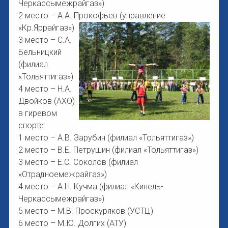
Черкассымежрайгаз»)
2 место – А.А. Прокофьев (управление
«Кр.Яррайгаз»)
3 место – С.А.
Бельницкий
(филиал
«Тольяттигаз»)
4 место – Н.А.
Двойков (АХО)
в гиревом
спорте:
1 место – А.В. Зарубин (филиал «Тольяттигаз»)
2 место – В.Е. Петрушин (филиал «Тольяттигаз»)
3 место – Е.С. Соколов (филиал
«Отрадноемежрайгаз»)
4 место – А.Н. Кучма (филиал «Кинель-
Черкассымежрайгаз»)
5 место – М.В. Проскуряков (УСТЦ)
6 место – М.Ю. Долгих (АТУ)