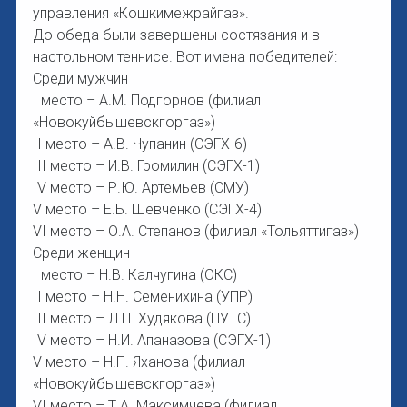
управления «Кошкимежрайгаз».
До обеда были завершены состязания и в
настольном теннисе. Вот имена победителей:
Среди мужчин
I место – А.М. Подгорнов (филиал
«Новокуйбышевскгоргаз»)
II место – А.В. Чупанин (СЭГХ-6)
III место – И.В. Громилин (СЭГХ-1)
IV место – Р.Ю. Артемьев (СМУ)
V место – Е.Б. Шевченко (СЭГХ-4)
VI место – О.А. Степанов (филиал «Тольяттигаз»)
Среди женщин
I место – Н.В. Калчугина (ОКС)
II место – Н.Н. Семенихина (УПР)
III место – Л.П. Худякова (ПУТС)
IV место – Н.И. Апаназова (СЭГХ-1)
V место – Н.П. Яханова (филиал
«Новокуйбышевскгоргаз»)
VI место – Т.А. Максимчева (филиал