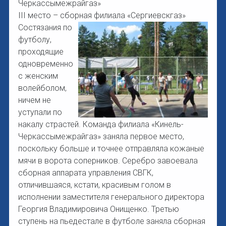
Черкассымежрайгаз»
III место – сборная филиала «Сергиевскгаз»
Состязания по
футболу,
проходящие
одновременно
с женским
волейболом,
ничем не
уступали по
накалу страстей. Команда филиала «Кинель-
Черкассымежрайгаз» заняла первое место,
поскольку больше и точнее отправляла кожаные
мячи в ворота соперников. Серебро завоевала
сборная аппарата управления СВГК,
отличившаяся, кстати, красивым голом в
исполнении заместителя генерального директора
Георгия Владимировича Онищенко. Третью
ступень на пьедестале в футболе заняла сборная