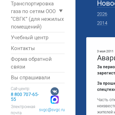
Ново
Транспортировка
газа по сетям ООО
2026
“СВГК” (для нежилых
2014
помещений)
Учебный центр
Контакты
3 мая 2011
Авар
Форма обратной
связи
За перио
зарегист
Вы спрашивали
За прош
Call-центр:
спецтех
8 800 707-65-
55
Часть от
неизвест
Электронная
svgc@svgc.ru
жителей 
почта