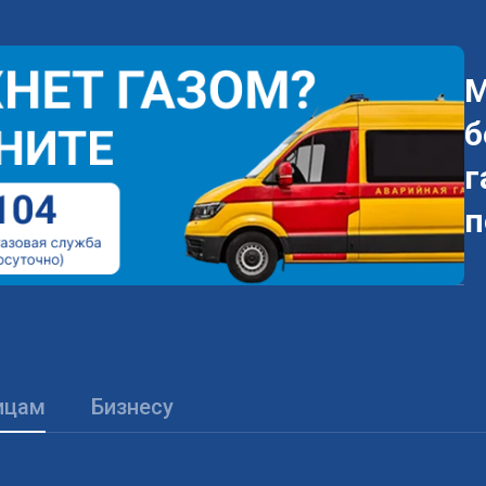
М
б
г
п
ицам
Бизнесу