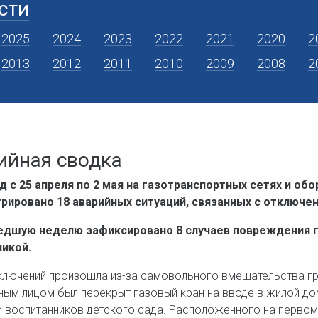
сти
2025
2024
2023
2022
2021
2020
2
2013
2012
2011
2010
2009
2008
2
ийная сводка
д с 25 апреля по 2 мая на газотранспортных сетях и об
рировано 18 аварийных ситуаций, связанных с отключен
едшую неделю зафиксировано 8 случаев повреждения 
никой.
ключений произошла из-за самовольного вмешательства гра
ным лицом был перекрыт газовый кран на вводе в жилой дом
и воспитанников детского сада. Расположенного на перв